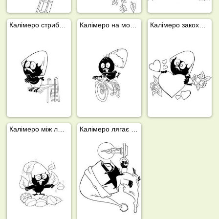
Калімеро стрибає з трампліна
Калімеро на мотоциклі
Калімеро закоханий
Калімеро між листям
Калімеро лягає спати