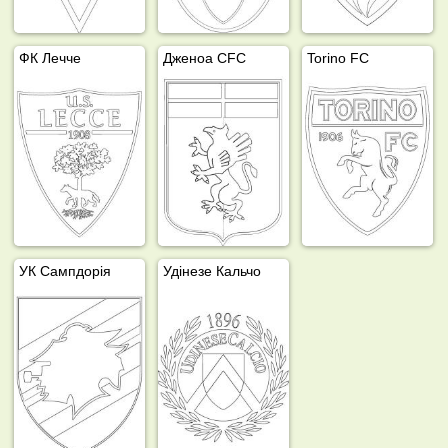
ФК Лечче
Дженоа CFC
Torino FC
УК Сампдорія
Удінезе Кальчо