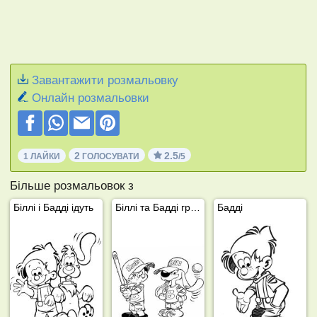
Завантажити розмальовку
Онлайн розмальовки
2
2.5
1 ЛАЙКИ
ГОЛОСУВАТИ
/5
Більше розмальовок з
Біллі і Бадді ідуть
Біллі та Бадді грають у бейсбол
Бадді