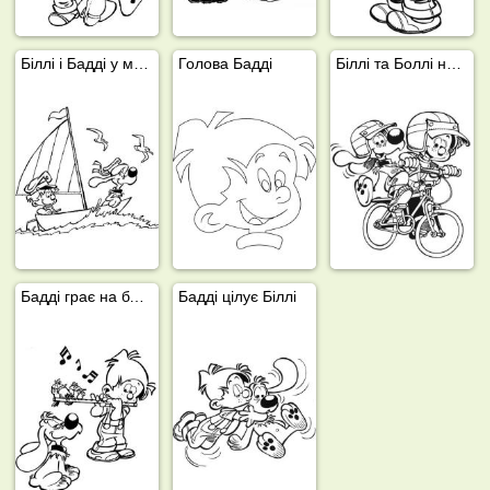
Біллі і Бадді у морі
Голова Бадді
Біллі та Боллі на велосипедах
Бадді грає на блокфлейті
Бадді цілує Біллі