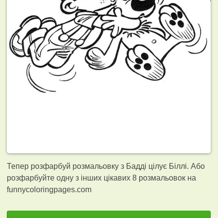
Тепер розфарбуй розмальовку з Бадді цілує Біллі. Або
розфарбуйте одну з інших цікавих 8
розмальовок на
funnycoloringpages.com