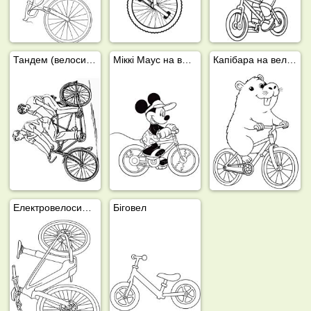
Тандем (велосипед)
Міккі Маус на велосипеді
Капібара на велосипеді
Електровелосипед Mercedes-AMG F1
Біговел