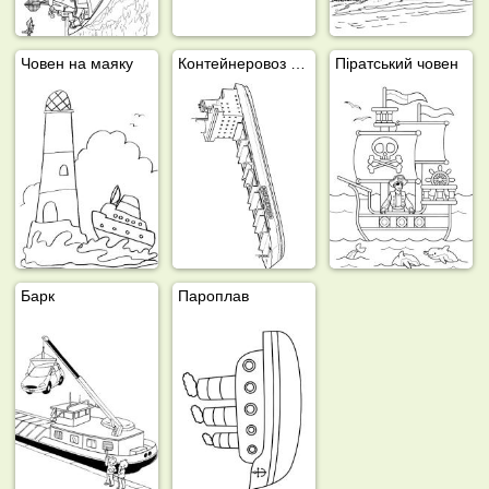
Човен на маяку
Контейнеровоз Oceanic container lines
Піратський човен
Барк
Пароплав