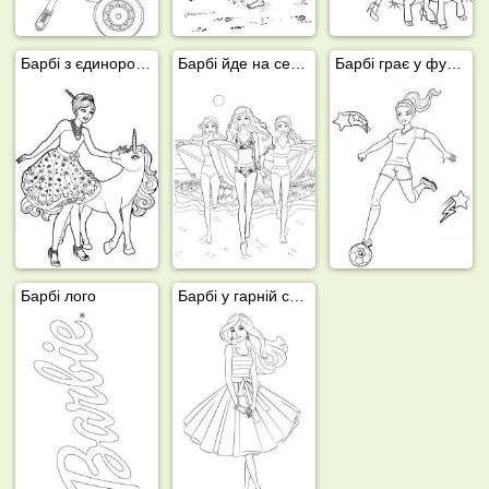
Барбі з єдинорогом
Барбі йде на серфінг
Барбі грає у футбол
Барбі лого
Барбі у гарній сукні