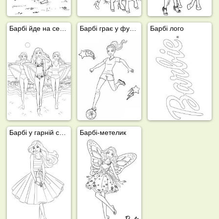
Барбі йде на серфінг
Барбі грає у футбол
Барбі лого
Барбі у гарній сукні
Барбі-метелик