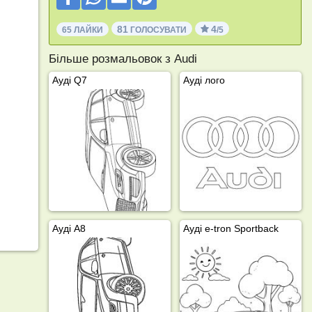
81
4
65 ЛАЙКИ
ГОЛОСУВАТИ
/5
Більше розмальовок з Audi
Ауді Q7
Ауді лого
Ауді А8
Ауді e-tron Sportback