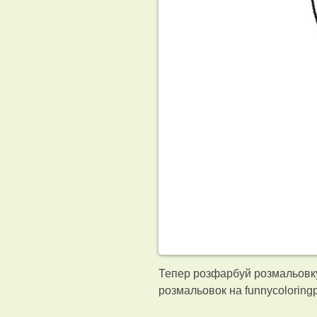
Тепер розфарбуй розмальовку 
розмальовок на funnycolorin