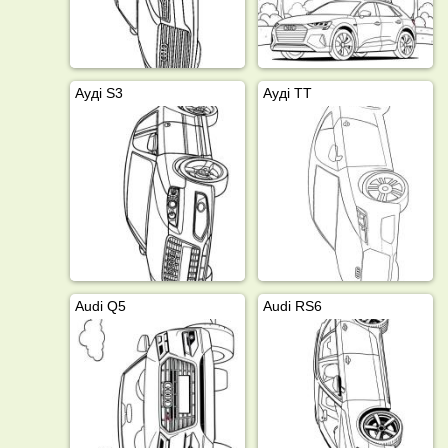
Ауді S3
Ауді ТТ
Audi Q5
Audi RS6