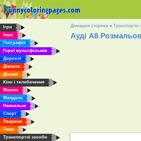
Домашня сторінка
»
Транспортні 
Ігри
Ауді А8 Розмальо
Інше
Географія
Герої мультфільмів
Дорослі
Дівчата
Дісней
Кіно і телебачення
Малюк
Мандала
Навчальні
Спорт
Тварини
Тема
Транспортні засоби