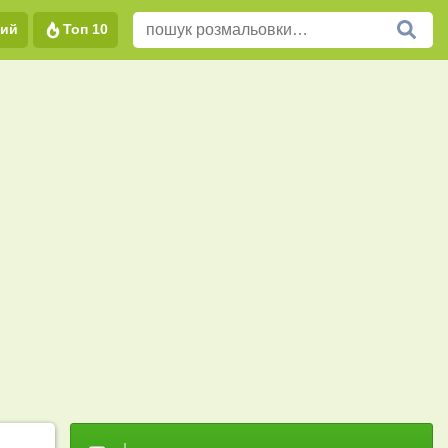
вий
Топ 10