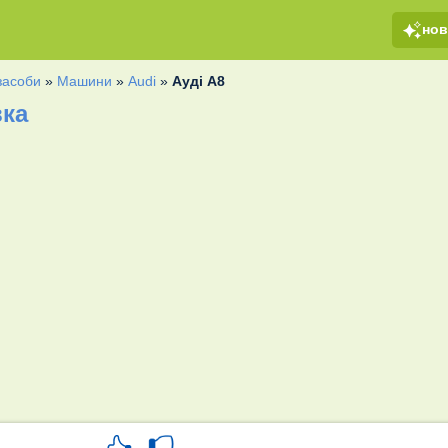
но
засоби
»
Машини
»
Audi
»
Ауді А8
вка