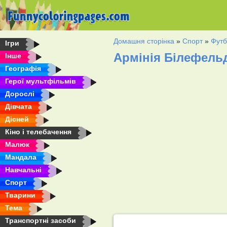
Домашня сторінка
»
Спорт
»
Футб
Ігри
Армінія Білефель
Інше
Географія
Герої мультфільмів
Дорослі
Дівчата
Дісней
Кіно і телебачення
Малюк
Мандала
Навчальні
Спорт
Тварини
Тема
Транспортні засоби