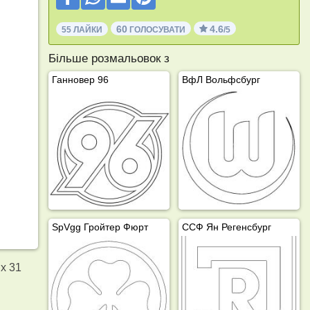
60
4.6
55 ЛАЙКИ
ГОЛОСУВАТИ
/5
Більше розмальовок з
Ганновер 96
ВфЛ Вольфсбург
SpVgg Гройтер Фюрт
ССФ Ян Регенсбург
х 31