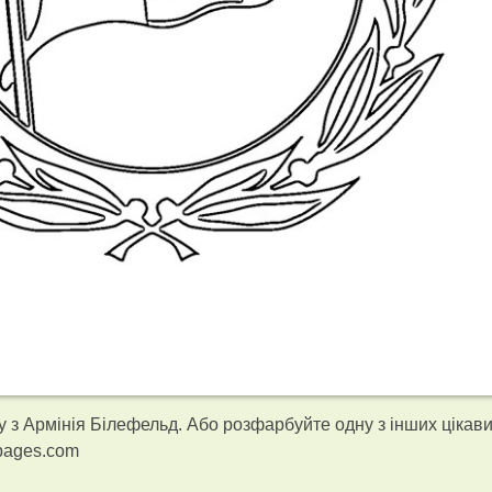
 з Армінія Білефельд. Або розфарбуйте одну з інших цікави
gpages.com