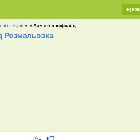
но
ольні клуби
»
»
Армінія Білефельд
д Розмальовка