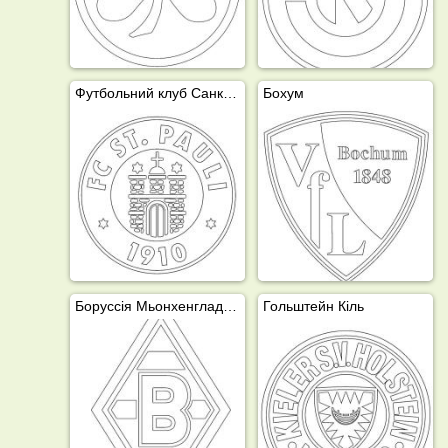
Футбольний клуб Санкт-Паулі
Бохум
Боруссія Мьонхенгладбах
Гольштейн Кіль