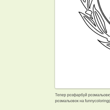
Тепер розфарбуй розмальовку
розмальовок на funnycolorin