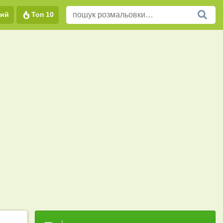
вий
Топ 10