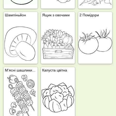
Шампіньйон
Ящик з овочами
2 Помідори
М’ясні шашлики з овочами
Капуста цвітна