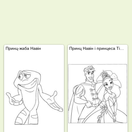
Принц-жаба Навін
Принц Навін і принцеса Тіана