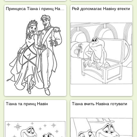
Принцеса Тіана і принц Навін
Рей допомагає Нaвіну втекти
Тіана та принц Навін
Тіана вчить Навіна готувати