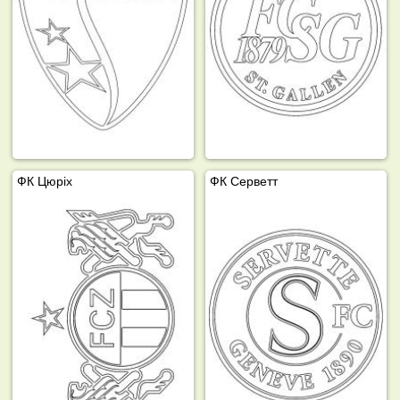
ФК Цюріх
ФК Серветт