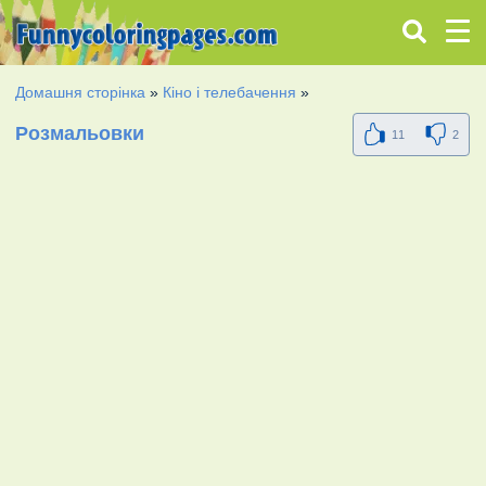
Домашня сторінка
»
Кіно і телебачення
»
Розмальовки
11
2