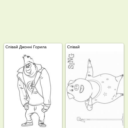
Співай Джонні Горила
Співай