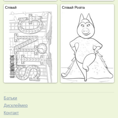
Співай
Співай Розіта
Батьки
Дисклеймер
Контакт