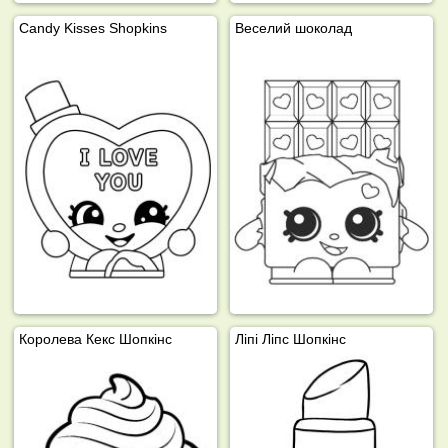
Candy Kisses Shopkins
Веселий шоколад
Королева Кекс Шопкінс
Ліпі Ліпс Шопкінс