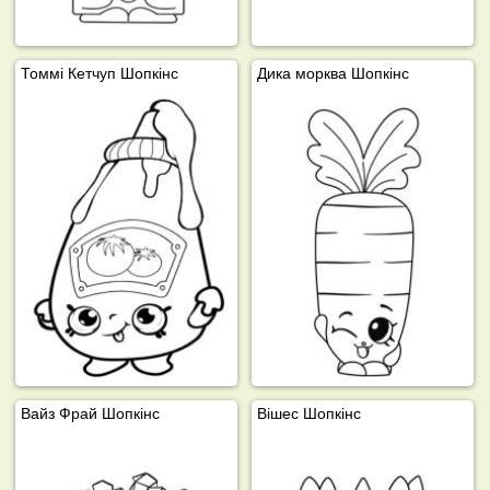
Томмі Кетчуп Шопкінс
Дика морква Шопкінс
Вайз Фрай Шопкінс
Вішес Шопкінс