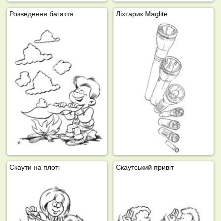
Розведення багаття
Ліхтарик Maglite
Скаути на плоті
Скаутський привіт