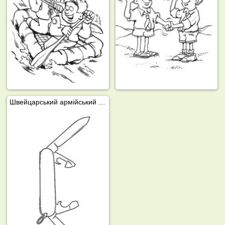
Швейцарський армійський ніж