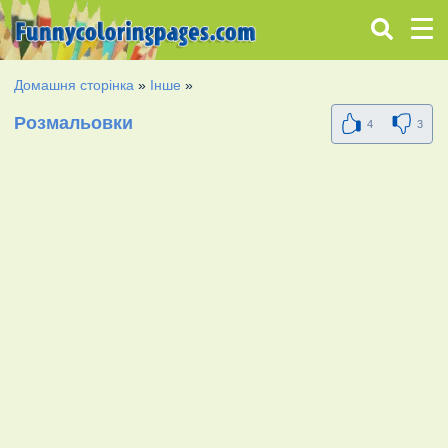
Домашня сторінка
»
Інше
»
Розмальовки
4
3