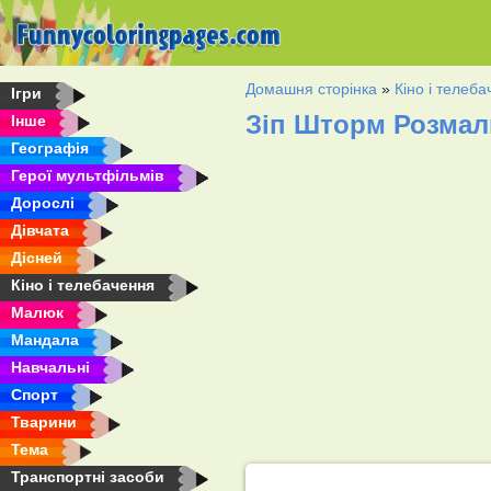
Домашня сторінка
»
Кіно і телеб
Ігри
Зіп Шторм Розмал
Інше
Географія
Герої мультфільмів
Дорослі
Дівчата
Дісней
Кіно і телебачення
Малюк
Мандала
Навчальні
Спорт
Тварини
Тема
Транспортні засоби