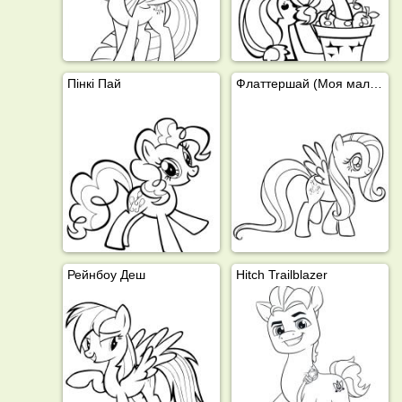
Пінкі Пай
Флаттершай (Моя маленька поні)
Рейнбоу Деш
Hitch Trailblazer