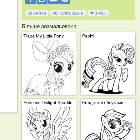
48
3.45
33 ЛАЙКИ
ГОЛОСУВАТИ
/5
Більше розмальовок з
Тіара My Little Pony
Раріті
Princess Twilight Sparkle
Еплджек з яблуками