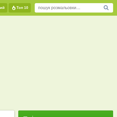
вий
Топ 10