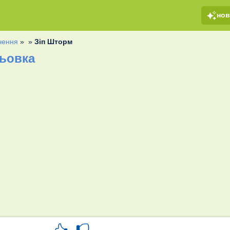
но
ачення
»
»
Зіп Шторм
ьовка