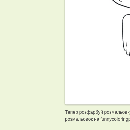
Тепер розфарбуй розмальовку
розмальовок на funnycolorin