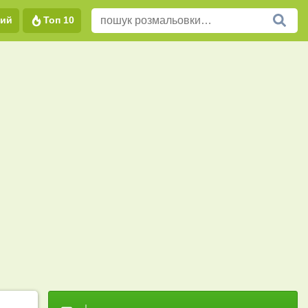
вий
Топ 10