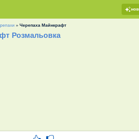
но
репахи
»
Черепаха Майнкрафт
фт Розмальовка