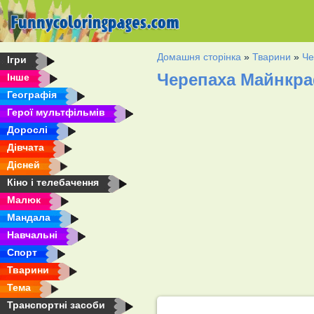
Домашня сторінка
»
Тварини
»
Че
Ігри
Черепаха Майнкра
Інше
Географія
Герої мультфільмів
Дорослі
Дівчата
Дісней
Кіно і телебачення
Малюк
Мандала
Навчальні
Спорт
Тварини
Тема
Транспортні засоби