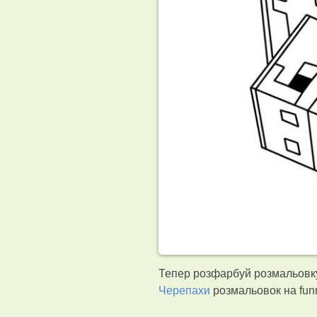
Тепер розфарбуй розмальовку
Черепахи
розмальовок на fun