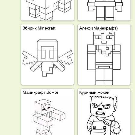
Збирик Minecraft
Алекс (Майнкрафт)
Майнкрафт Зомбі
Куриный жокей