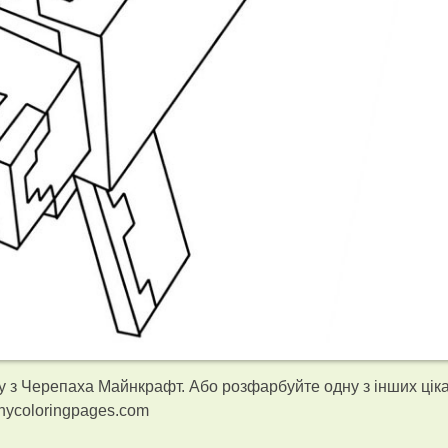
 з Черепаха Майнкрафт. Або розфарбуйте одну з інших цік
nycoloringpages.com