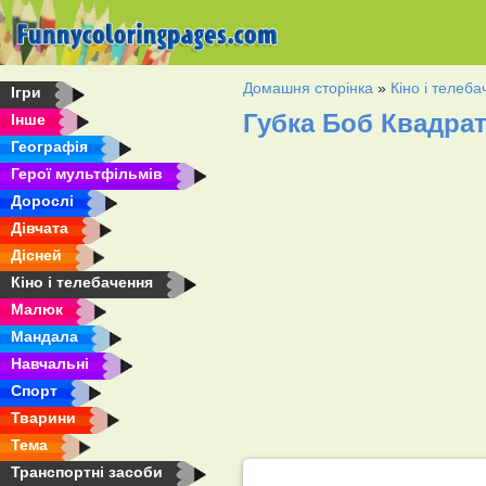
Домашня сторінка
»
Кіно і телеб
Ігри
Губка Боб Квадрат
Інше
Географія
Герої мультфільмів
Дорослі
Дівчата
Дісней
Кіно і телебачення
Малюк
Мандала
Навчальні
Спорт
Тварини
Тема
Транспортні засоби