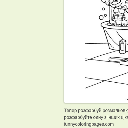
Тепер розфарбуй розмальовку
розфарбуйте одну з інших ці
funnycoloringpages.com