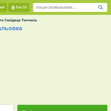
вий
Топ 10
та Сквідвар Тентакль
альовка