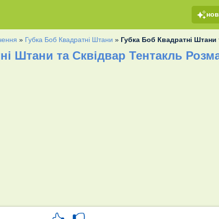
но
ачення
»
Губка Боб Квадратні Штани
»
Губка Боб Квадратні Штани 
ні Штани та Сквідвар Тентакль Розм