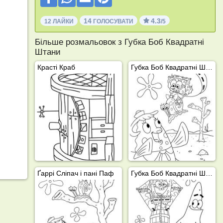
14
4.3
12 ЛАЙКИ
ГОЛОСУВАТИ
/5
Більше розмальовок з Губка Боб Квадратні
Штани
Красті Краб
Губка Боб Квадратні Штани, Ґаррі Сліпач і пані Паф
Ґаррі Сліпач і пані Паф
Губка Боб Квадратні Штани і Патрік Зірка