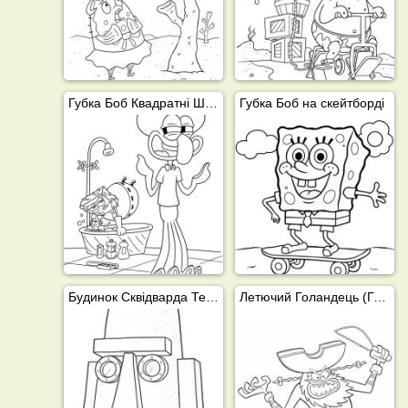
Губка Боб Квадратні Штани та Сквідвар Тентакль
Губка Боб на скейтборді
Будинок Сквідварда Тентаклза
Летючий Голандець (Губка Боб Квадратні Штани)