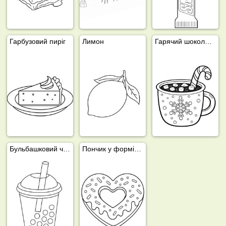
Гарбузовий пиріг
Лимон
Гарячий шоколад із маршмелоу
Бульбашковий чай
Пончик у формі серця