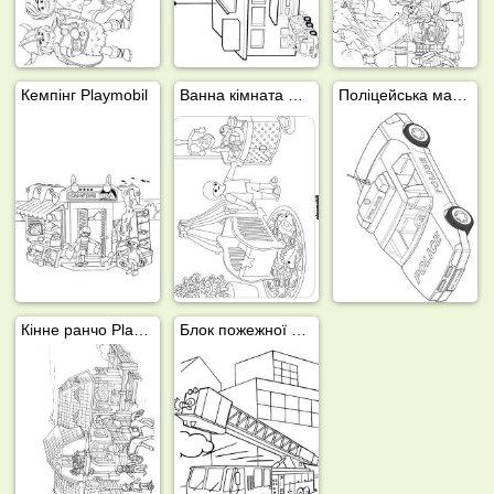
Кемпінг Playmobil
Ванна кімната Playmobil
Поліцейська машина Playmobil
Кінне ранчо Playmobil
Блок пожежної драбини