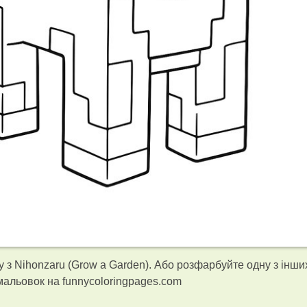
з Nihonzaru (Grow a Garden). Або розфарбуйте одну з інши
альовок на funnycoloringpages.com