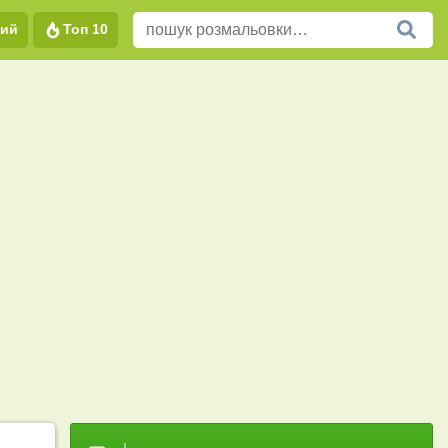
вий
Топ 10