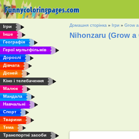
Домашня сторінка
»
Ігри
»
Grow a
Ігри
Nihonzaru (Grow a
Інше
Географія
Герої мультфільмів
Дорослі
Дівчата
Дісней
Кіно і телебачення
Малюк
Мандала
Навчальні
Спорт
Тварини
Тема
Транспортні засоби