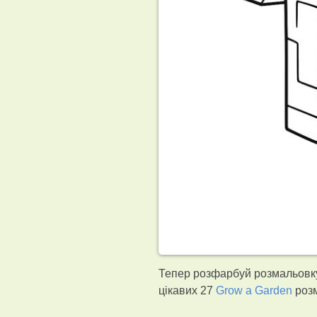
Тепер розфарбуй розмальовку 
цікавих 27
Grow a Garden
розм