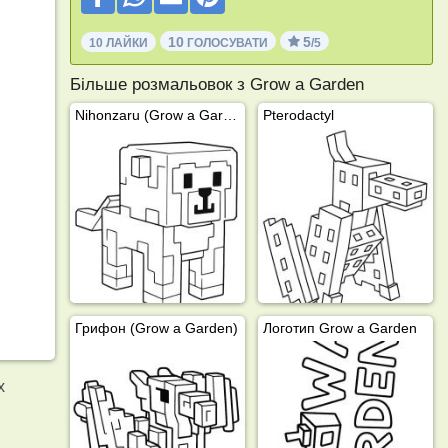
10
5
10 ЛАЙКИ
ГОЛОСУВАТИ
/5
Більше розмальовок з Grow a Garden
Nihonzaru (Grow a Garden)
Pterodactyl
Грифон (Grow a Garden)
Логотип Grow a Garden
х