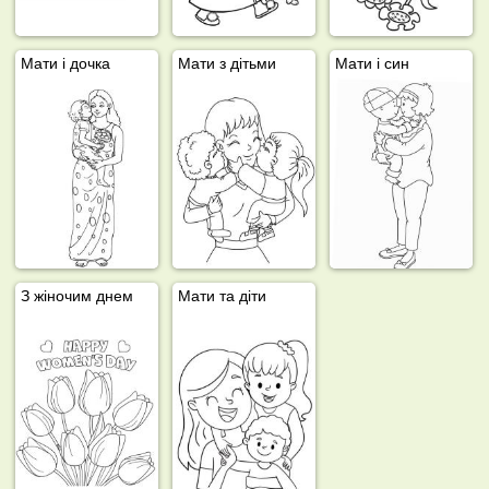
Мати і дочка
Мати з дітьми
Мати і син
З жіночим днем
Мати та діти