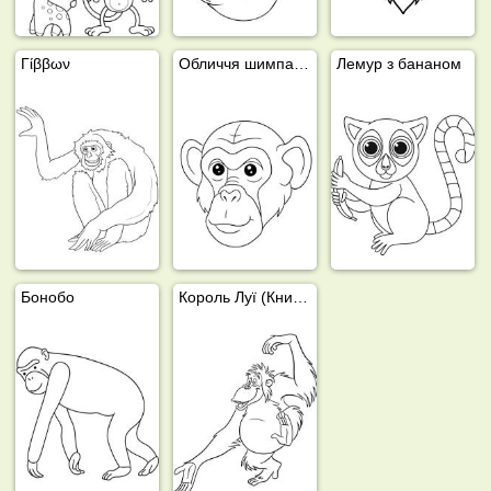
Γίββων
Обличчя шимпанзе
Лемур з бананом
Бонобо
Король Луї (Книга джунглів)