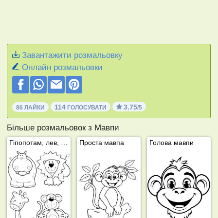
Завантажити розмальовку
Онлайн розмальовки
114
3.75
86 ЛАЙКИ
ГОЛОСУВАТИ
/5
Більше розмальовок з Мавпи
Гіпопотам, лев, жираф і мавпа
Проста мавпа
Голова мавпи