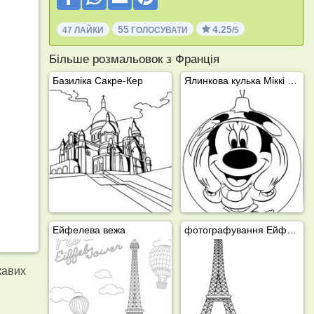
55
4.25
47 ЛАЙКИ
ГОЛОСУВАТИ
/5
Більше розмальовок з Франція
Базиліка Сакре-Кер
Ялинкова кулька Міккі Маус
Ейфелева вежа
фотографування Ейфелевої вежі
кавих