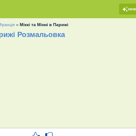
но
Франція
»
Міккі та Мінні в Парижі
Парижі Розмальовка