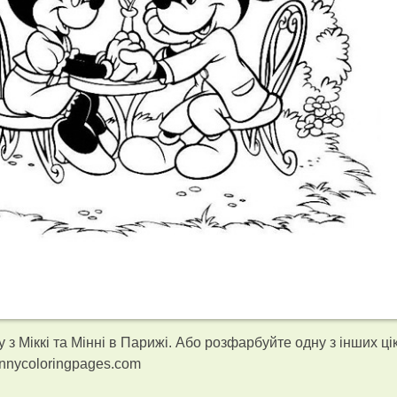
з Міккі та Мінні в Парижі. Або розфарбуйте одну з інших ці
nnycoloringpages.com