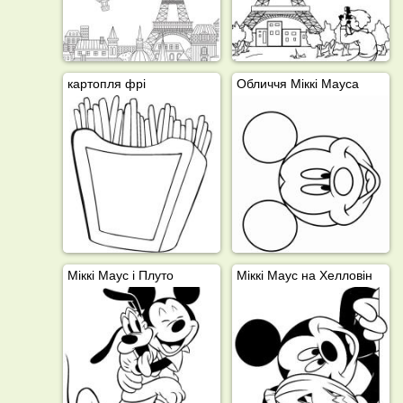
картопля фрі
Обличчя Міккі Мауса
Міккі Маус і Плуто
Міккі Маус на Хелловін