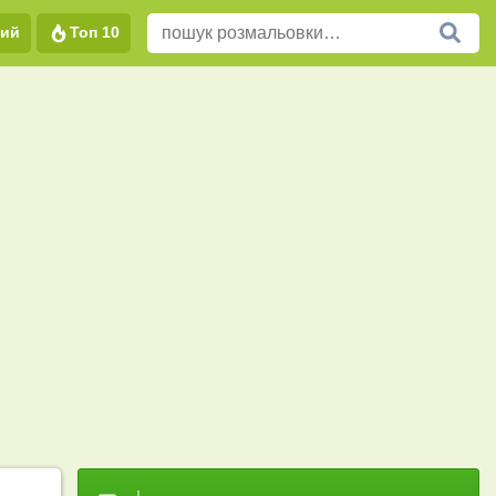
вий
Топ 10