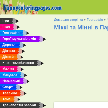
Домашня сторінка
»
Географія
»
Ігри
Міккі та Мінні в 
Інше
Географія
Герої мультфільмів
Дорослі
Дівчата
Дісней
Кіно і телебачення
Малюк
Мандала
Навчальні
Спорт
Тварини
Тема
Транспортні засоби