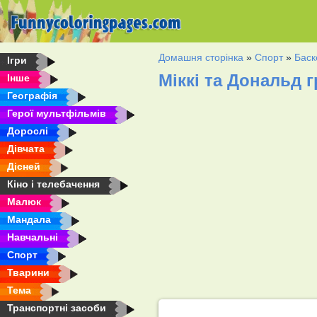
Домашня сторінка
»
Спорт
»
Баск
Ігри
Міккі та Дональд 
Інше
Географія
Герої мультфільмів
Дорослі
Дівчата
Дісней
Кіно і телебачення
Малюк
Мандала
Навчальні
Спорт
Тварини
Тема
Транспортні засоби