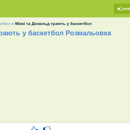
но
етбол
»
Міккі та Дональд грають у баскетбол
грають у баскетбол Розмальовка