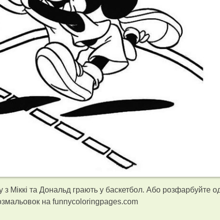
з Міккі та Дональд грають у баскетбол. Або розфарбуйте од
змальовок на funnycoloringpages.com