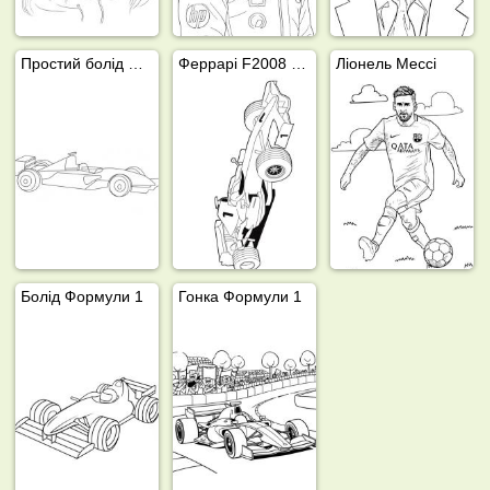
Простий болід Формули-1
Феррарі F2008 Формула 1
Ліонель Мессі
Болід Формули 1
Гонка Формули 1