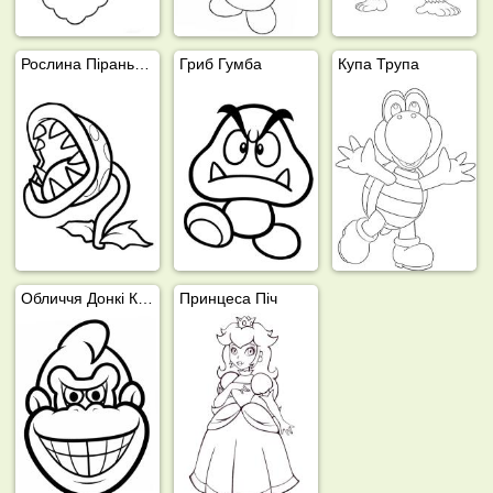
Рослина Піранья (Super Mario Bros)
Гриб Гумба
Купа Трупа
Обличчя Донкі Конга
Принцеса Піч