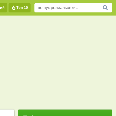
вий
Топ 10