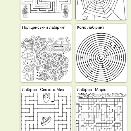
Поліцейський лабіринт
Коло лабіринт
Лабіринт Святого Миколая
Лабіринт Маріо