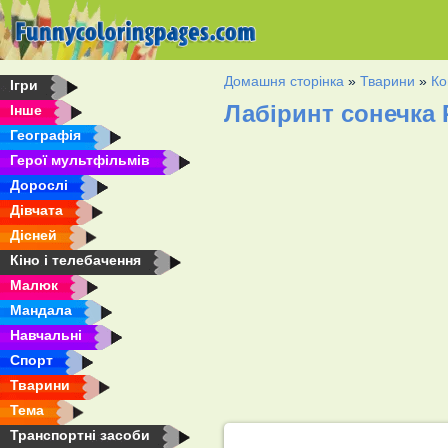
Домашня сторінка
»
Тварини
»
Ко
Ігри
Лабіринт сонечка
Інше
Географія
Герої мультфільмів
Дорослі
Дівчата
Дісней
Кіно і телебачення
Малюк
Мандала
Навчальні
Спорт
Тварини
Тема
Транспортні засоби