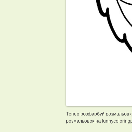
Тепер розфарбуй розмальовку 
розмальовок на funnycolorin