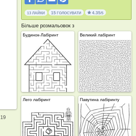
15
4.35
13 ЛАЙКИ
ГОЛОСУВАТИ
/5
Більше розмальовок з
Будинок-Лабіринт
Великий лабіринт
Лего лабіринт
Павутина лабіринту
 19