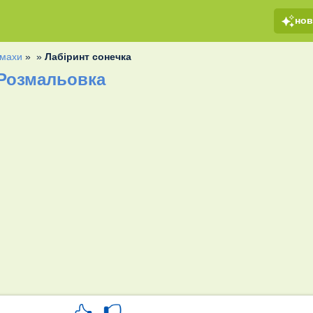
но
махи
»
»
Лабіринт сонечка
 Розмальовка