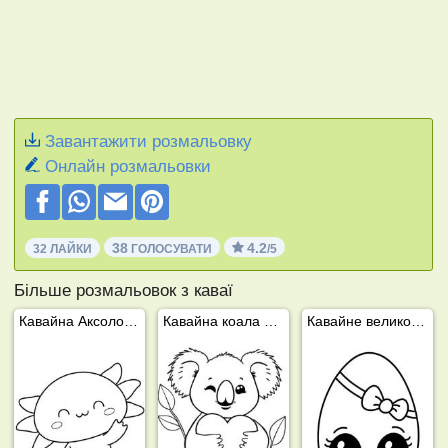
Завантажити розмальовку
Онлайн розмальовки
38
4.2
32 ЛАЙКИ
ГОЛОСУВАТИ
/5
Більше розмальовок з каваї
Кавайна Аксолотль
Кавайна коала тримає серце
Кавайне великоднє яйце