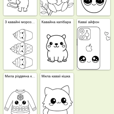
3 кавайні морозива
Кавайна капібара
Каваї айфон
Мила різдвяна кофта (кавай)
Мила каваіі кішка