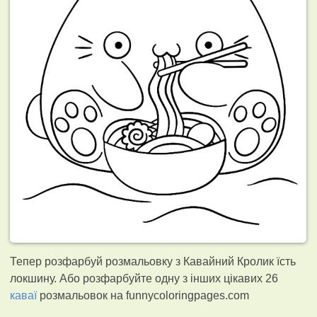
Тепер розфарбуй розмальовку з Кавайний Кролик їсть
локшину. Або розфарбуйте одну з інших цікавих 26
каваї
розмальовок на funnycoloringpages.com