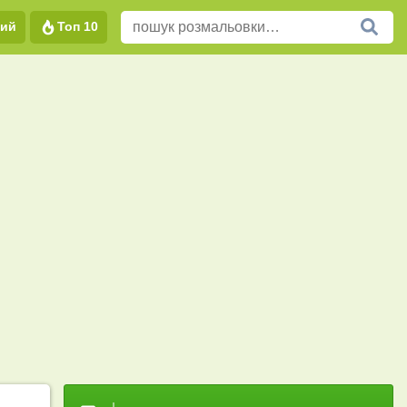
вий
Топ 10