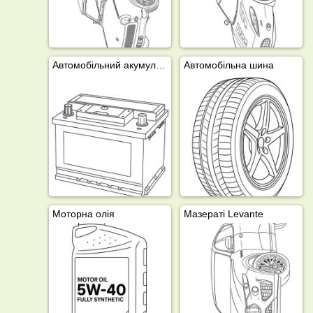
Автомобільний акумулятор
Автомобільна шина
Моторна олія
Мазераті Levante