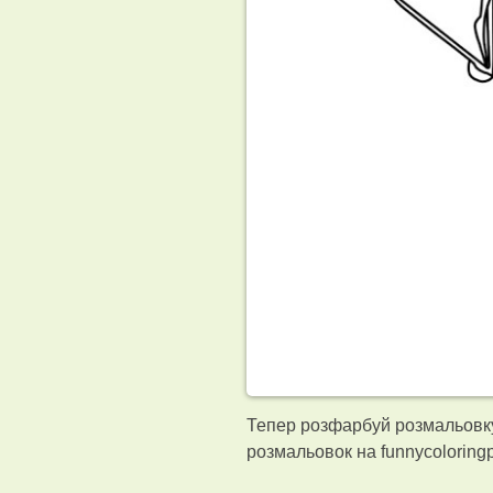
Тепер розфарбуй розмальовку
розмальовок на funnycolorin