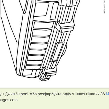
 з Джип Черокі. Або розфарбуйте одну з інших цікавих 86
М
gpages.com