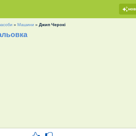
но
засоби
»
Машини
»
Джип Черокі
альовка