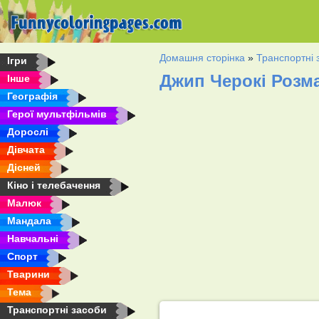
Домашня сторінка
»
Транспортні 
Ігри
Джип Черокі Розм
Інше
Географія
Герої мультфільмів
Дорослі
Дівчата
Дісней
Кіно і телебачення
Малюк
Мандала
Навчальні
Спорт
Тварини
Тема
Транспортні засоби