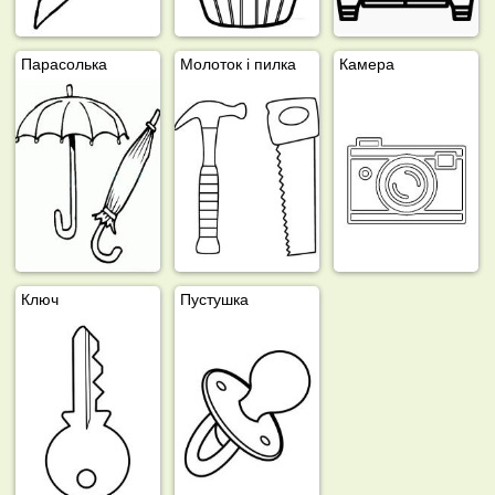
Парасолька
Молоток і пилка
Камера
Ключ
Пустушка