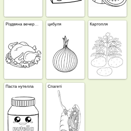
Різдвяна вечеря з індички
цибуля
Картопля
Паста нутелла
Спагеті