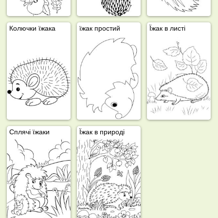
Колючки їжака
їжак простий
Їжак в листі
Сплячі їжаки
Їжак в природі