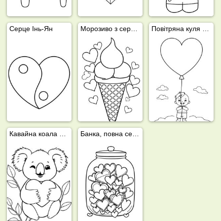
Серце Інь-Ян
Морозиво з сердечками
Повітряна куля у формі серця
Кавайна коала тримає серце
Банка, повна сердечок