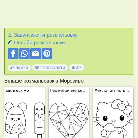
Завантажити розмальовку
Онлайн розмальовки
56
4
45 ЛАЙКИ
ГОЛОСУВАТИ
/5
Більше розмальовок з Морозиво
милі ескімо
Геометричне серце
Хелло Кітті їсть морозиво