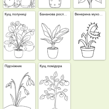
Кущ полуниці
Бананова рослина
Венерина мухоловка
Підсніжник
Кущ помідора