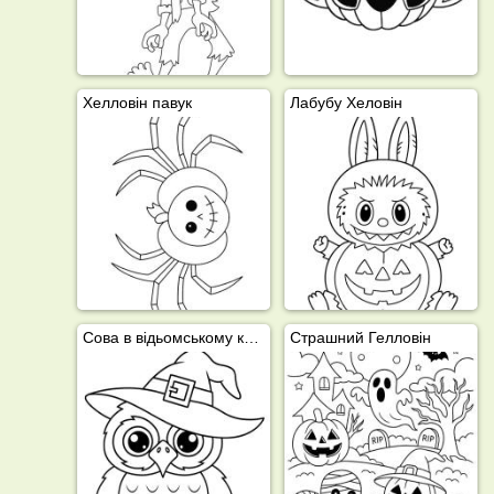
Хелловін павук
Лабубу Хеловін
Сова в відьомському капелюсі
Страшний Гелловін