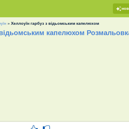
но
уїн
»
Хеллоуїн гарбуз з відьомським капелюхом
з відьомським капелюхом Розмальовк