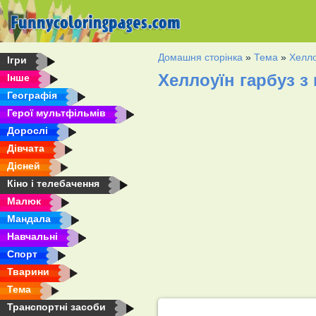
Домашня сторінка
»
Тема
»
Хелло
Ігри
Хеллоуїн гарбуз 
Інше
Географія
Герої мультфільмів
Дорослі
Дівчата
Дісней
Кіно і телебачення
Малюк
Мандала
Навчальні
Спорт
Тварини
Тема
Транспортні засоби