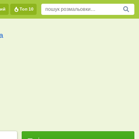
вий
Топ 10
а