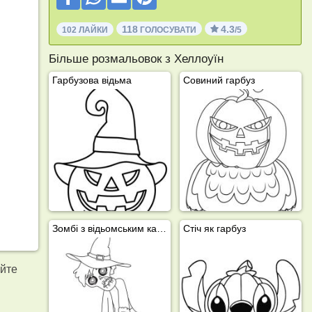
118
4.3
102 ЛАЙКИ
ГОЛОСУВАТИ
/5
Більше розмальовок з Хеллоуїн
Гарбузова відьма
Совиний гарбуз
Зомбі з відьомським капелюхом
Стіч як гарбуз
уйте