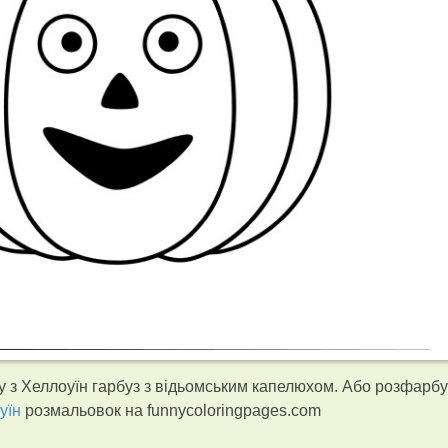
 з Хеллоуїн гарбуз з відьомським капелюхом. Або розфарб
уїн
розмальовок на funnycoloringpages.com