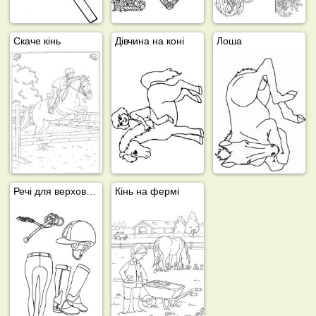
Скаче кінь
Дівчина на коні
Лоша
Речі для верхової їзди
Кінь на фермі