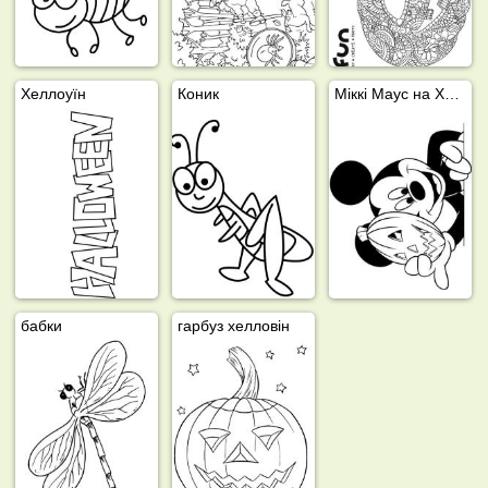
Хеллоуїн
Коник
Міккі Маус на Хелловін
бабки
гарбуз хелловін