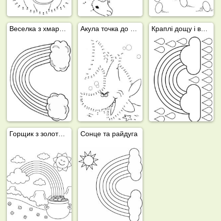
Веселка з хмарами
Акула точка до точки
Краплі дощу і веселка
Горщик з золотом під райдугою
Сонце та райдуга