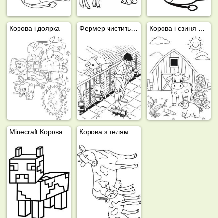
Корова і доярка
Фермер чистить корівник
Корова і свиня на фермі
Minecraft Корова
Корова з телям