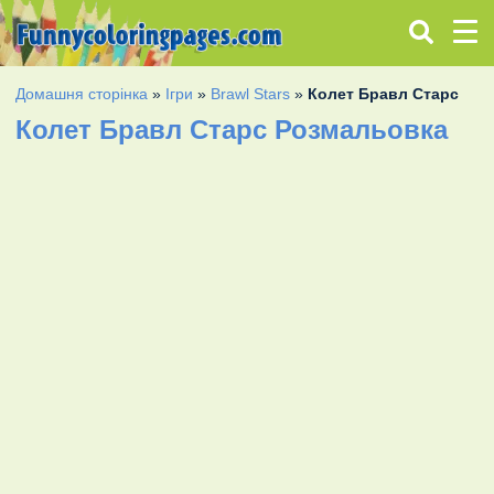
Домашня сторінка
»
Ігри
»
Brawl Stars
»
Колет Бравл Старс
Колет Бравл Старс Розмальовка