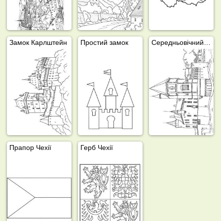
Замок Карлштейн
Простий замок
Середньовічний замок
Прапор Чехії
Герб Чехії