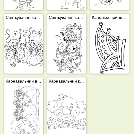
Святкування карнавалу
Святкування карнавалу
Капелюх принца карнавалу
Карнавальний вагон
Карнавальний клоун