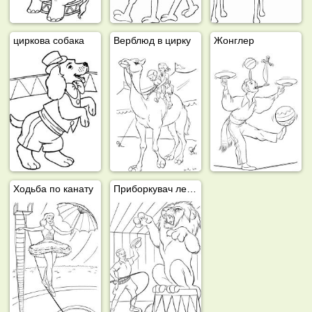
циркова собака
Верблюд в цирку
Жонглер
Ходьба по канату
Приборкувач левів