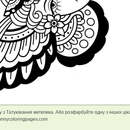
 з Татуювання метелика. Або розфарбуйте одну з інших цік
unnycoloringpages.com