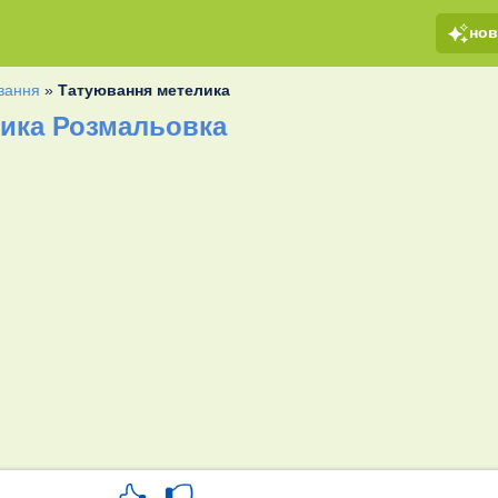
но
вання
»
Татуювання метелика
ика Розмальовка