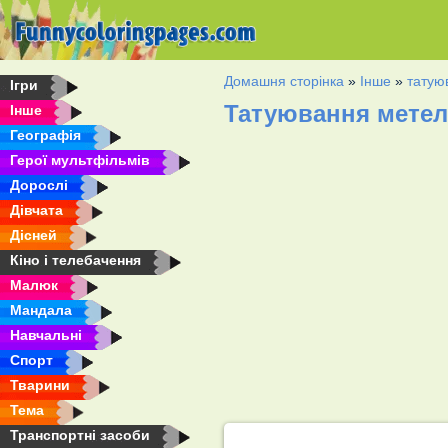
Домашня сторінка
»
Інше
»
татую
Ігри
Татуювання метел
Інше
Географія
Герої мультфільмів
Дорослі
Дівчата
Дісней
Кіно і телебачення
Малюк
Мандала
Навчальні
Спорт
Тварини
Тема
Транспортні засоби