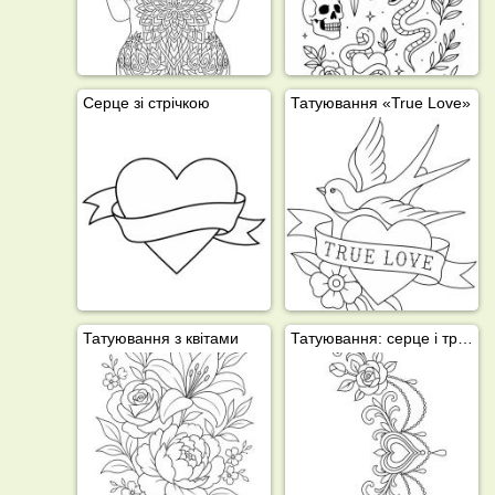
Серце зі стрічкою
Татуювання «True Love»
Татуювання з квітами
Татуювання: серце і троянди