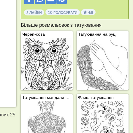
10
4
8 ЛАЙКИ
ГОЛОСУВАТИ
/5
Більше розмальовок з татуювання
Череп-сова
Татуювання на руці
Татуювання мандали на спині
Флеш-татуювання
авих 25