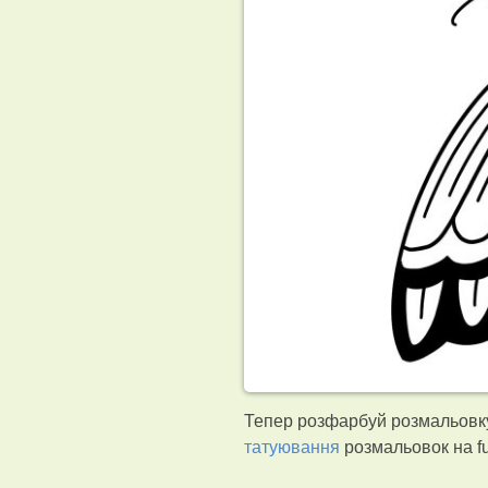
Тепер розфарбуй розмальовку
татуювання
розмальовок на f