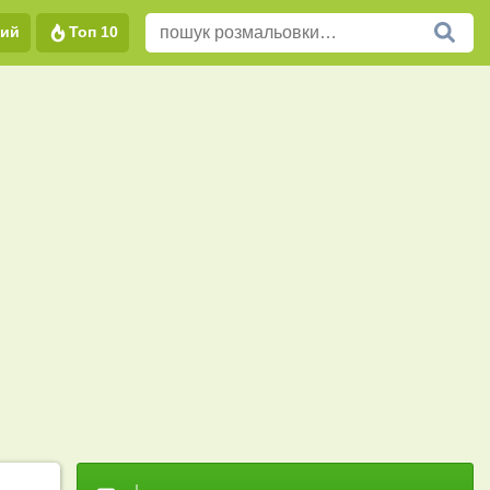
вий
Топ 10