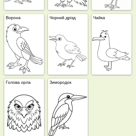
Ворона
Чорний дрізд
Чайка
Голова орла
Зимородок