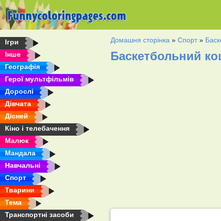
Домашня сторінка
»
Спорт
»
Баск
Ігри
Баскетбольний ко
Інше
Географія
Герої мультфільмів
Дорослі
Дівчата
Дісней
Кіно і телебачення
Малюк
Мандала
Навчальні
Спорт
Тварини
Тема
Транспортні засоби