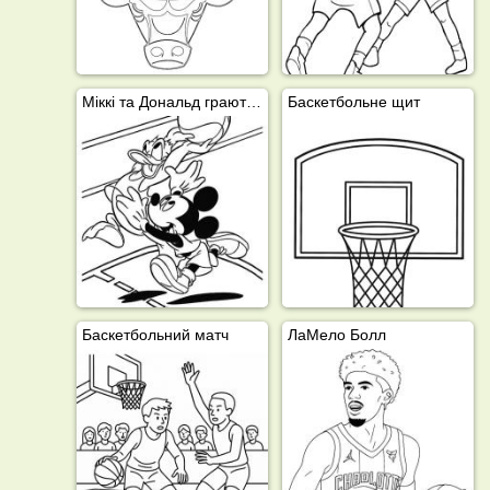
Міккі та Дональд грають у баскетбол
Баскетбольне щит
Баскетбольний матч
ЛаМело Болл