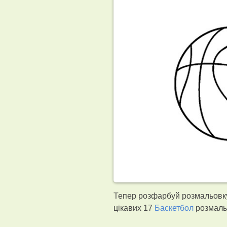
Тепер розфарбуй розмальовку
цікавих 17
Баскетбол
розмальо