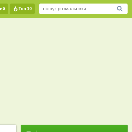
вий
Топ 10