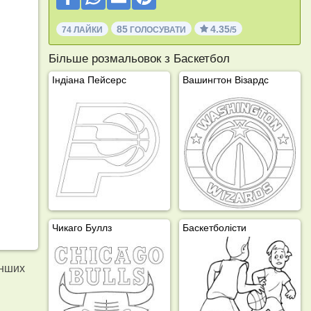
85
4.35
74 ЛАЙКИ
ГОЛОСУВАТИ
/5
Більше розмальовок з Баскетбол
Індіана Пейсерс
Вашингтон Візардс
Чикаго Буллз
Баскетболісти
інших