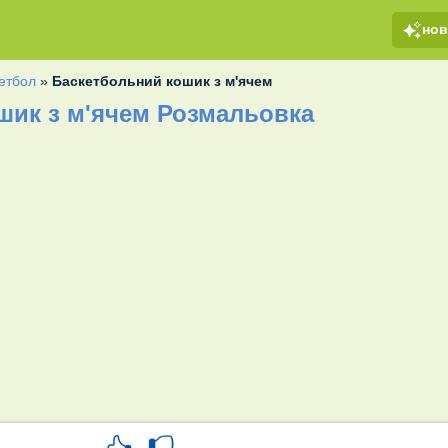
но
етбол
»
Баскетбольний кошик з м'ячем
шик з м'ячем Розмальовка