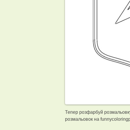
Тепер розфарбуй розмальовку 
розмальовок на funnycolorin