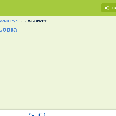
но
ольні клуби
»
»
AJ Auxerre
ьовка