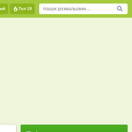
вий
Топ 10