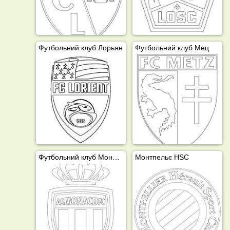
Футбольний клуб Лорьян
Футбольний клуб Мец
Футбольний клуб Монако
Монтпельє HSC