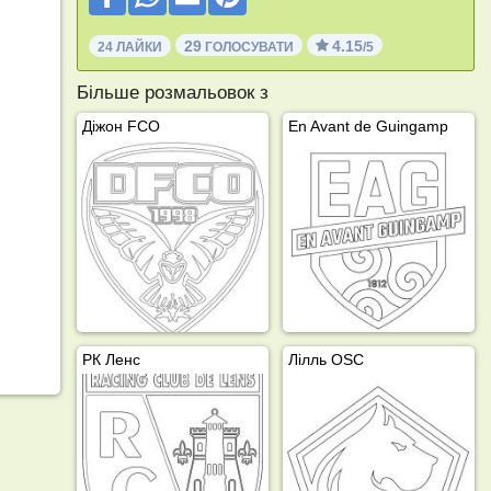
29
4.15
24 ЛАЙКИ
ГОЛОСУВАТИ
/5
Більше розмальовок з
Діжон FCO
En Avant de Guingamp
РК Ленс
Лілль OSC