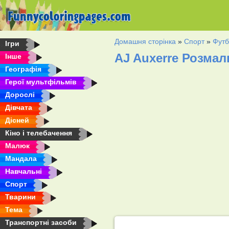
Домашня сторінка
»
Спорт
»
Футб
Ігри
AJ Auxerre Розмал
Інше
Географія
Герої мультфільмів
Дорослі
Дівчата
Дісней
Кіно і телебачення
Малюк
Мандала
Навчальні
Спорт
Тварини
Тема
Транспортні засоби