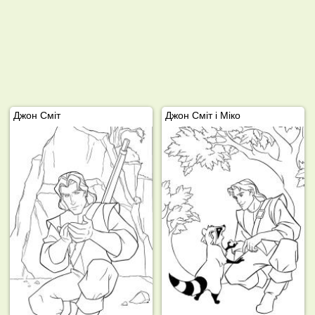
Джон Сміт
Джон Сміт і Міко