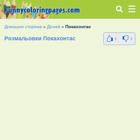
Домашня сторінка
»
Дісней
»
Покахонтас
Розмальовки Покахонтас
2
2