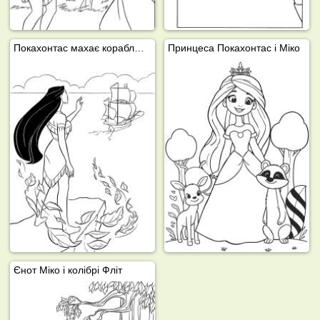
Покахонтас махає кораблю на прощання
Принцеса Покахонтас і Міко
Єнот Міко і колібрі Фліт