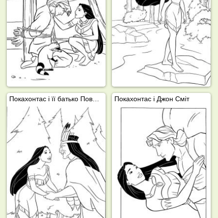
Покахонтас і її батько Поватан
Покахонтас і Джон Сміт