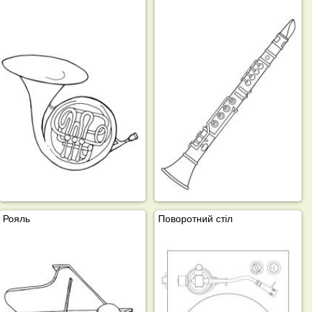
Рояль
Поворотний стіл