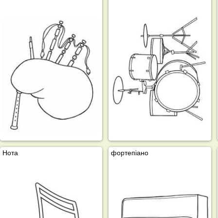
Нота
фортепіано