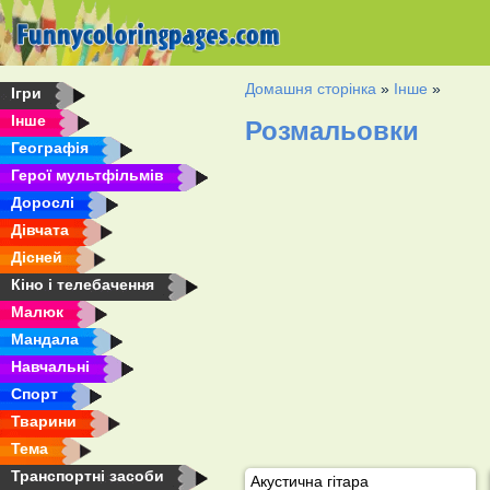
Домашня сторінка
»
Інше
»
Ігри
Інше
Розмальовки
Географія
Герої мультфільмів
Дорослі
Дівчата
Дісней
Кіно і телебачення
Малюк
Мандала
Навчальні
Спорт
Тварини
Тема
Транспортні засоби
Акустична гітара