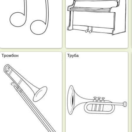
Тромбон
Труба