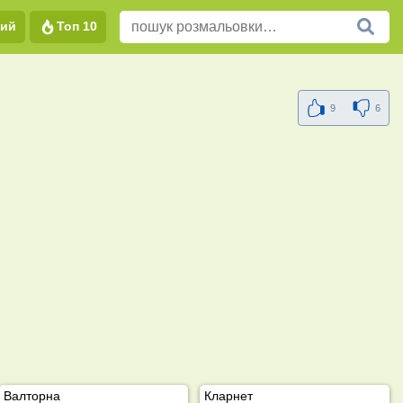
вий
Топ 10
9
6
Валторна
Кларнет